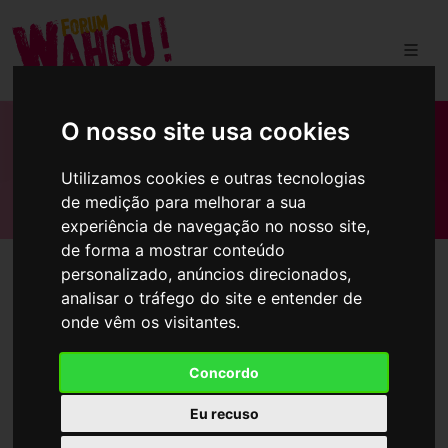
O nosso site usa cookies
FAÇA A SUA INSCRIÇÃO
Utilizamos cookies e outras tecnologias
Processo simples e online
de medição para melhorar a sua
experiência de navegação no nosso site,
de forma a mostrar conteúdo
personalizado, anúncios direcionados,
analisar o tráfego do site e entender de
onde vêm os visitantes.
AS INSCRIÇÕES PARA O
PRÓXIMO FÓRUM ABREM
Concordo
BREVEMENTE!
Eu recuso